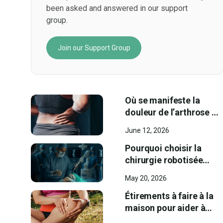
been asked and answered in our support
group.
Join our Support Group
Où se manifeste la
douleur de l’arthrose de
la hanche? Les zones
June 12, 2026
les plus fréquentes et
les premiers signes à
Pourquoi choisir la
reconnaître
chirurgie robotisée
assistée par I A chez
May 20, 2026
Ortho Westmount ?
Étirements à faire à la
maison pour aider à
soulager la douleur au