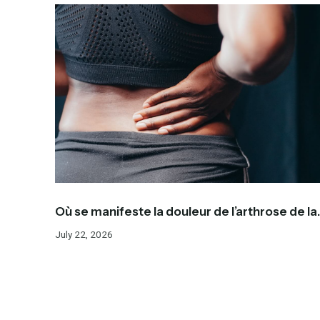
Où se manifeste la douleur de l’arthrose de la
hanche? Les zones les plus fréquentes et les
July 22, 2026
premiers signes à reconnaître