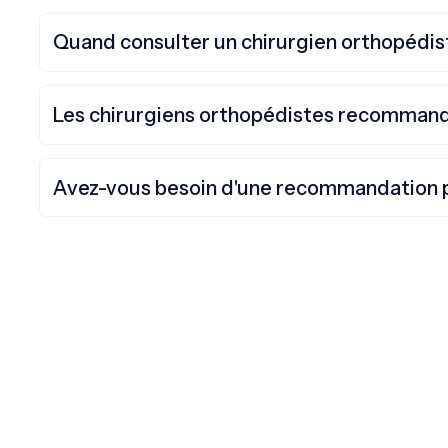
Quand consulter un chirurgien orthopédis
Les chirurgiens orthopédistes recommanden
Avez-vous besoin d'une recommandation p
Non. Bien que les patients qui passent par le système 
chirurgien orthopédiste, une recommandation n'est pa
privée avec l'un de nos chirurgiens orthopédistes. N
appeler d'abord, afin que nous puissions vous orienter