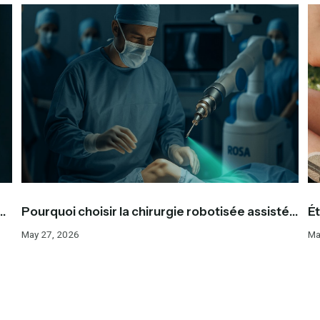
Pourquoi choisir la chirurgie robotisée assistée
Ét
par I A chez Ortho Westmount ?
s
May 27, 2026
Ma