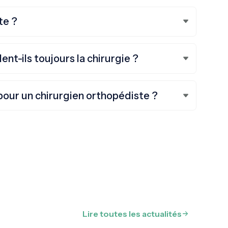
te ?
t-ils toujours la chirurgie ?
our un chirurgien orthopédiste ?
public aient besoin d'être orientés vers un
s nécessaire pour planifier une consultation
ous recommandons à tous les patients de nous
 vers le bon chirurgien en fonction de vos besoins.
Lire toutes les actualités